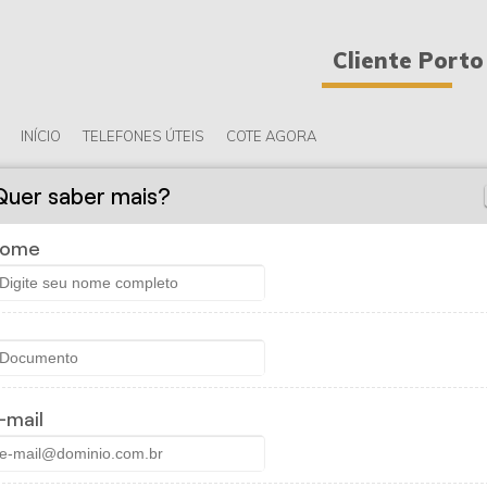
Cliente Porto
INÍCIO
TELEFONES ÚTEIS
COTE AGORA
Quer saber mais?
ome
 FRANCO ADM CORRETORA DE
elular
-mail
 cada vez mais indispensáveis para o nosso dia-a-dia. Por iss