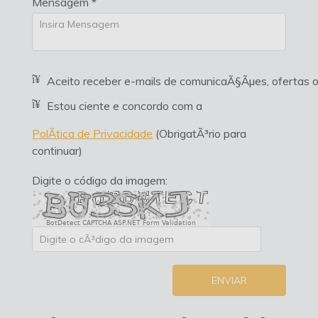
Mensagem *
Aceito receber e-mails de comunicaÃ§Ãµes, ofertas
Estou ciente e concordo com a
PolÃ­tica de Privacidade
(ObrigatÃ³rio para
continuar)
Digite o código da imagem:
BotDetect CAPTCHA ASP.NET Form Validation
ENVIAR