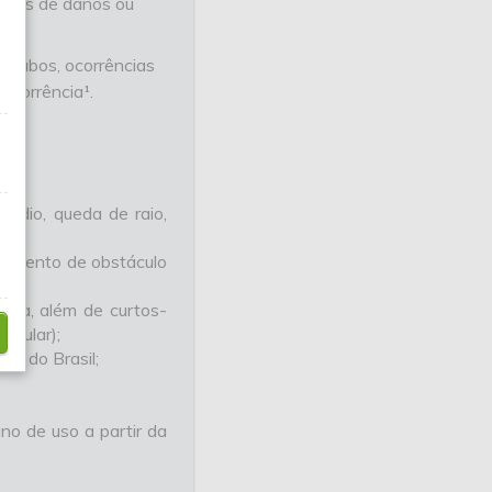
casos de danos ou
 roubos, ocorrências
ocorrência¹.
êndio, queda de raio,
mpimento de obstáculo
rgia, além de curtos-
elular);
ra do Brasil;
no de uso a partir da