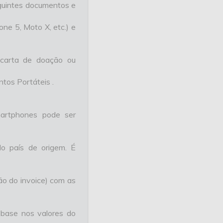
eguintes documentos e
one 5, Moto X, etc.) e
 carta de doação ou
tos Portáteis .
martphones pode ser
do país de origem. É
ção do invoice) com as
 base nos valores do