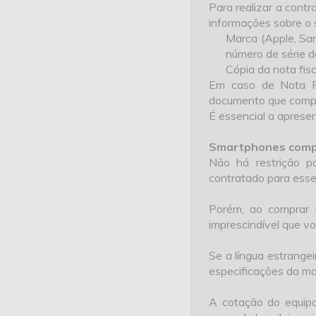
Para realizar a cont
informações sobre o
Marca (Apple, Sam
número de série d
Cópia da nota fis
Em caso de Nota Fi
documento que compr
É essencial a aprese
Smartphones compr
Não há restrição p
contratado para ess
Porém, ao comprar u
imprescindível que v
Se a língua estrangei
especificações da ma
A cotação do equipa