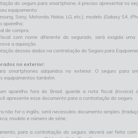
ratação do seguro para smartphone, é preciso apresentar os s
 seu equipamento:
sung, Sony, Motorola, Nokia, LG, etc.), modelo (Galaxy S4, iPh
o aparelho;
cal de compra.
scal com nome diferente do segurado, será exigida uma
ove a aquisição.
ntação desses dados na contratação do Seguro para Equipamen
ados no exterior:
ara smartphones adquiridos no exterior. O seguro para s
es equipamentos também.
m aparelho fora do Brasil, guarde a nota fiscal (invoice) 
ocê apresente esse documento para a contratação do seguro.
ra não for o inglês, será necessário documento simples (tradu
rca, modelo e número de série.
mento, para a contratação do seguro, deverá ser feita com