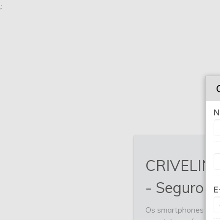
;
N
CRIVELIN
- Seguro C
E
Os smartphones estão