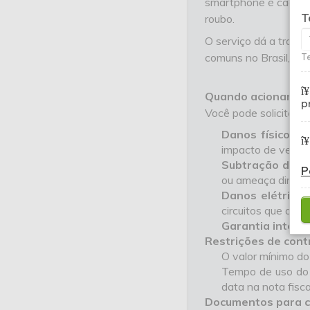
smartphone
é cada v
T
roubo.
O serviço dá a tranqu
comuns no Brasil, on
Te
Quando acionar o 
p
Você pode solicitar a
Danos físicos 
impacto de veícul
Subtração do b
P
ou ameaça direta;
Danos elétricos
circuitos que afet
Garantia interna
Restrições de cont
O valor mínimo do
Tempo de uso do a
data na nota fisca
Documentos para c