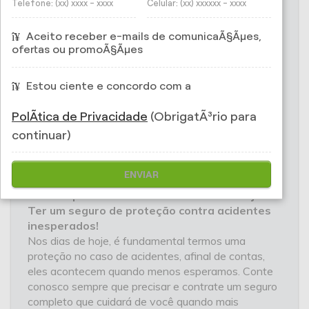
CORRETORA DE
Telefone: (xx) xxxx - xxxx
Celular: (xx) xxxxxx - xxxx
SEGUROS - Seguro de
Aceito receber e-mails de comunicaÃ§Ãµes,
ofertas ou promoÃ§Ãµes
Acidentes Pessoais Plus
Estou ciente e concordo com a
Em caso de acidentes, nós cuidamos de você!
PolÃ­tica de Privacidade
(ObrigatÃ³rio para
Para viver mais tranquilo, sem preocupações do dia
continuar)
a dia, conte com o
Seguro Acidentes Pessoais
Individual Plus.
ENVIAR
Sabe o que é fundamental nos dias de hoje?
Ter um seguro de proteção contra acidentes
inesperados!
Nos dias de hoje, é fundamental termos uma
proteção no caso de acidentes, afinal de contas,
eles acontecem quando menos esperamos. Conte
conosco sempre que precisar e contrate um seguro
completo que cuidará de você quando mais