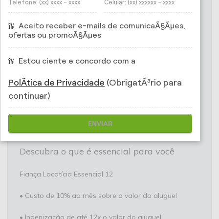
CORRETORA DE
Telefone: (xx) xxxx - xxxx
Celular: (xx) xxxxxx - xxxx
SEGUROS - Seguro
Aceito receber e-mails de comunicaÃ§Ãµes,
ofertas ou promoÃ§Ãµes
Fiança Locatícia Comercial
Estou ciente e concordo com a
O melhor custo-benefício para inquilinos
PolÃ­tica de Privacidade
(ObrigatÃ³rio para
continuar)
O Fiança Locatícia Essencial é ideal para inquilinos e
proprietários que desejam praticidade na jornada de
locação de um imóvel. É um combo de tudo o que
ENVIAR
você precisa com a economia que você sempre quis.
Descubra o que é essencial para você
Fiança Locatícia Essencial 12
• Custo de 10% ao mês sobre o valor do aluguel
• Indenização de até 12x o valor do aluguel