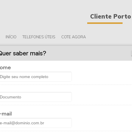
Cliente Porto
INÍCIO
TELEFONES ÚTEIS
COTE AGORA
Quer saber mais?
ome
 FRANCO ADM CORRETORA DE
cia Empresarial
-mail
Previdência Empresarial
podem ser contratados nas modali