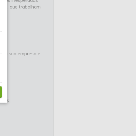
ações inesperadas
ios, que trabalham
para sua empresa e
eal
ários