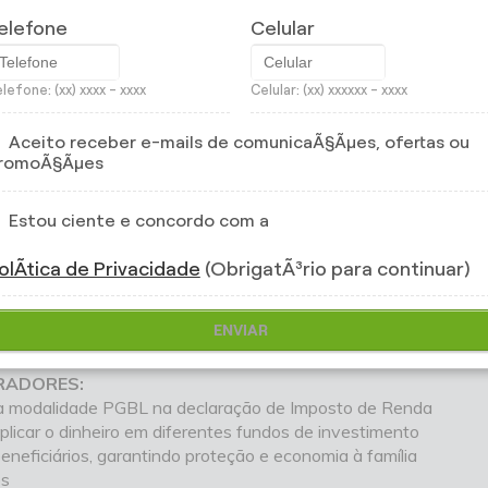
planos com coberturas de proteção familiar, em caso de situ
es. Dessa forma, sua empresa ganha a confiança dos funcionár
elefone
Celular
lefone: (xx) xxxx - xxxx
Celular: (xx) xxxxxx - xxxx
 Certo
Aceito receber e-mails de comunicaÃ§Ãµes, ofertas ou
ez
romoÃ§Ãµes
ncia Empresarial oferecem vantagens e benefícios exclusivos 
s
Estou ciente e concordo com a
A:
olÃ­tica de Privacidade
(ObrigatÃ³rio para continuar)
para empresas que apuram os resultados pelo regime de Lucro R
orte para sua empresa durante todo o processo
ENVIAR
zados e simulador de benefícios para sua empresa
estras, consultorias e ações de relacionamento para os funcion
RADORES:
 na modalidade PGBL na declaração de Imposto de Renda
aplicar o dinheiro em diferentes fundos de investimento
eneficiários, garantindo proteção e economia à família
os