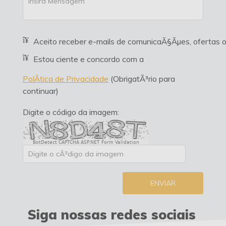
Aceito receber e-mails de comunicaÃ§Ãµes, ofertas
Estou ciente e concordo com a
PolÃ­tica de Privacidade
(ObrigatÃ³rio para
continuar)
Digite o código da imagem:
BotDetect CAPTCHA ASP.NET Form Validation
ENVIAR
Siga nossas redes sociais