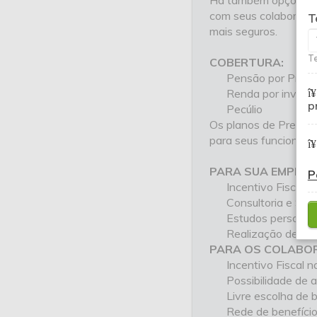
Há também opções de 
com seus colaborador
T
mais seguros.
Te
COBERTURA:
Pensão por Prazo
Renda por invalid
p
Pecúlio
Os planos de Previdê
para seus funcionário
PARA SUA EMPRES
P
Incentivo Fiscal 
Consultoria e Sup
Estudos personali
Realização de pal
PARA OS COLABO
Incentivo Fiscal
Possibilidade de 
Livre escolha de b
Rede de benefíci